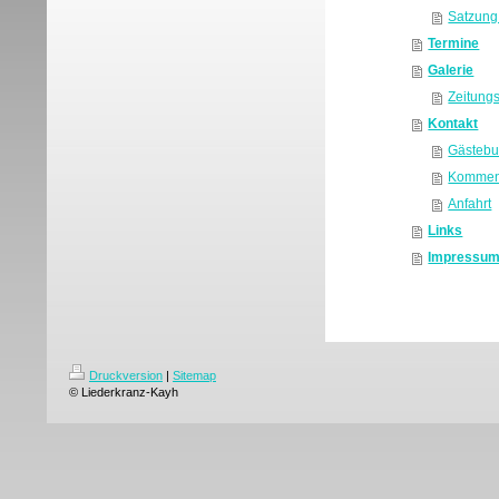
Satzung 
Termine
Galerie
Zeitungs
Kontakt
Gästeb
Kommen
Anfahrt
Links
Impressu
Druckversion
|
Sitemap
© Liederkranz-Kayh